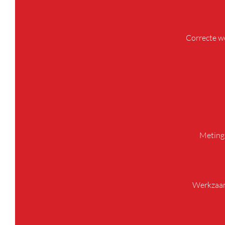
Correcte we
Meting 
Werkzaamh