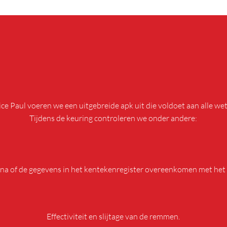
ice Paul voeren we een uitgebreide apk uit die voldoet aan alle wett
Tijdens de keuring controleren we onder andere:
CONTROLE VAN GEGEVENS
na of de gegevens in het kentekenregister overeenkomen met het 
REMMEN
Effectiviteit en slijtage van de remmen.