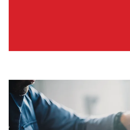
APK-KEURING BIJ AUT
PAUL IN AMSTERDAM