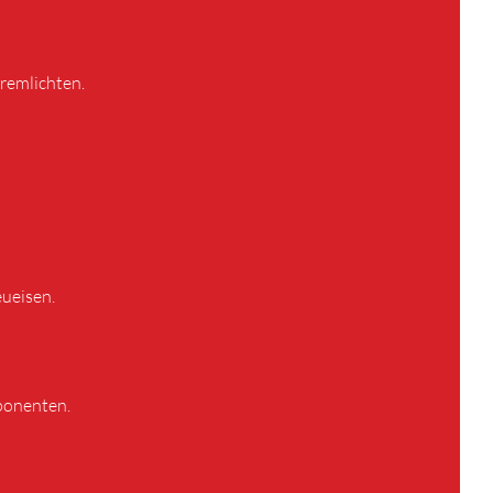
 remlichten.
eueisen.
ponenten.