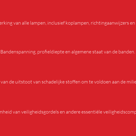
VERLICHTING
rking van alle lampen, inclusief koplampen, richtingaanwijzers en
BANDEN
Bandenspanning, profieldiepte en algemene staat van de banden.
UITSTOOT
van de uitstoot van schadelijke stoffen om te voldoen aan de mili
VEILIGHEIDSVOORZIENINGEN
eid van veiligheidsgordels en andere essentiële veiligheidscom